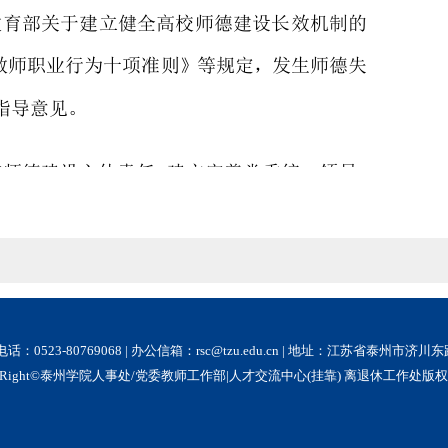
话：0523-80769068 | 办公信箱：rsc@tzu.edu.cn | 地址：江苏省泰州市济川东路
pyRight©泰州学院人事处/党委教师工作部|人才交流中心(挂靠) 离退休工作处版